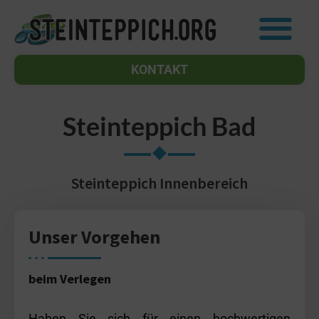
Zum
Inhalt
springen
KONTAKT
Steinteppich Bad
Steinteppich Innenbereich
Unser Vorgehen
beim Verlegen
Haben Sie sich für einen hochwertigen