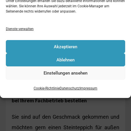
Unter Einstellungen erhalten Sie dazu detaillierte Informationen und können
wählen. Sie können Ihre Auswahl jederzeit im Cookie-Manager am
Seitenende rechts widerrufen oder anpassen.
Dienste verwalten
Akzeptieren
Ablehnen
Jetzt einen Steinteppich für
Einstellungen ansehen
außen oder innen
Cookie-Richtlinie
Datenschutz
Impressum
bei Ihrem Fachbetrieb bestellen
Sie sind auf den Geschmack gekommen und
möchten gern einen Steinteppich für außen