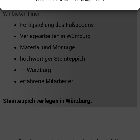
Cookie-Richtlinie
Datenschutz
Impressum
Steinteppich
Wir bieten Ihnen
Fertigstellung des Fußbodens
Verlegearbeiten in Würzburg
Material und Montage
hochwertiger Steinteppich
in Würzburg
erfahrene Mitarbeiter
Steinteppich verlegen in Würzburg.