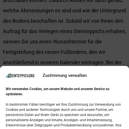
anschauen können. Dadurch wissen wir dann genau,
welche Abmessungen es sind und wie der Untergrund
des Bodens beschaffen ist. Sobald wir von Ihnen den
Auftrag für das Verlegen eines Steinteppichs erhalten,
nennen Sie uns einen Wunschtermin für die
Fertigstellung des neuen Fußbodens, den wir
anschließend in unseren Kalender eintragen. Bei der
Vorbereitung und beim Verlegen gehen wir
Zustimmung verwalten
außerordentlich kompetent sowie umsichtig vor,
Wir verwenden Cookies, um unsere Website und unseren Service zu
sodass Sie in Ihren Abläufen nicht mehr und länger
optimieren.
gestört werden, als dies notwendig ist. Den ganzen
In bestimmten Fällen benötigen wir Ihre Zustimmung zur Verwendung von
Cookies und anderen Technologien durch uns und unsere Partner, um
Prozess der Verlegearbeiten über steht Ihnen zudem
persönliche Daten auf Ihrem Gerät zu speichern und abzurufen, um
personalisierte Anzeigen und Inhalte, Anzeigen- und Inhaltemessung,
ein erfahrener Ansprechpartner zur Seite, den Sie in
Erkenntnisse über Zielgruppen und Produktentwicklung vorzunehmen. Ihre