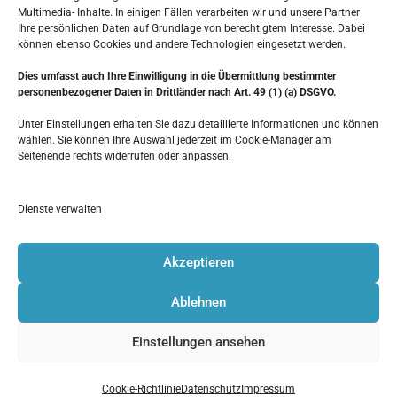
Multimedia- Inhalte. In einigen Fällen verarbeiten wir und unsere Partner
Material und Montage
Ihre persönlichen Daten auf Grundlage von berechtigtem Interesse. Dabei
können ebenso Cookies und andere Technologien eingesetzt werden.
hochwertigen Steinteppich
Dies umfasst auch Ihre Einwilligung in die Übermittlung bestimmter
kompetente Mitarbeiter
personenbezogener Daten in Drittländer nach Art. 49 (1) (a) DSGVO.
Unter Einstellungen erhalten Sie dazu detaillierte Informationen und können
wählen. Sie können Ihre Auswahl jederzeit im Cookie-Manager am
Seitenende rechts widerrufen oder anpassen.
Steinteppich verlegen in München – Ihr
Dienste verwalten
Dienstleister!
Akzeptieren
Ablehnen
Einstellungen ansehen
Im Badezimmer
Cookie-Richtlinie
Datenschutz
Impressum