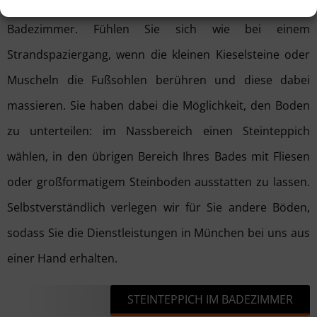
Steinteppiche eignen sich ganz hervorragend für das
Badezimmer. Fühlen Sie sich wie bei einem
Strandspaziergang, wenn die kleinen Kieselsteine oder
Muscheln die Fußsohlen berühren und diese dabei
massieren. Sie haben dabei die Möglichkeit, den Boden
zu unterteilen: im Nassbereich einen Steinteppich
wählen, in den übrigen Bereich Ihres Bades mit Fliesen
oder großformatigem Steinboden ausstatten zu lassen.
Selbstverständlich verlegen wir für Sie andere Böden,
sodass Sie die Dienstleistungen in München bei uns aus
einer Hand erhalten.
STEINTEPPICH IM BADEZIMMER