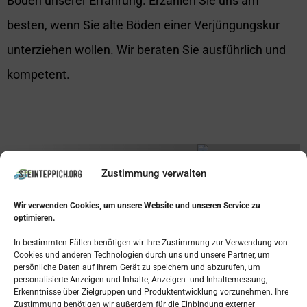
Böden unserer Erfahrung. Erzählen Sie uns am
besten, wenn Sie alte Böden einer Verjüngungskur
unterziehen wollen. Wir beraten Sie ausführlich und
kompetent.
Zustimmung verwalten
Wir verwenden Cookies, um unsere Website und unseren Service zu
optimieren.
Steinteppich
In bestimmten Fällen benötigen wir Ihre Zustimmung zur Verwendung von
Wir bieten Ihnen
Cookies und anderen Technologien durch uns und unsere Partner, um
persönliche Daten auf Ihrem Gerät zu speichern und abzurufen, um
Fertigstellung des neuen Fußbodens
personalisierte Anzeigen und Inhalte, Anzeigen- und Inhaltemessung,
Erkenntnisse über Zielgruppen und Produktentwicklung vorzunehmen. Ihre
Verlegearbeiten
Zustimmung benötigen wir außerdem für die Einbindung externer